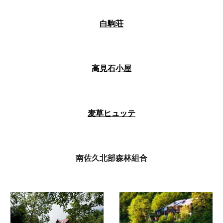
白駒荘
高見石小屋
麦草ヒュッテ
南佐久北部森林組合