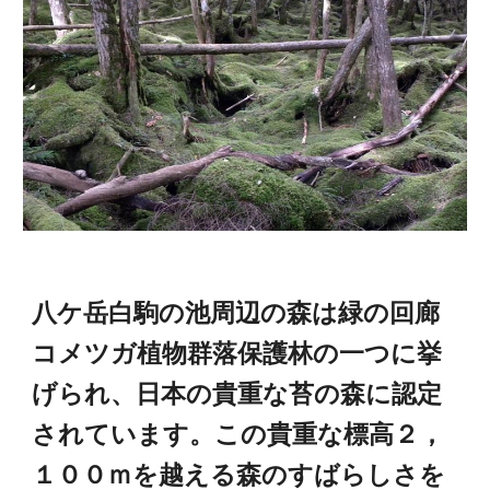
八ケ岳白駒の池周辺の森は緑の回廊
コメツガ植物群落保護林の一つに挙
げられ、日本の貴重な苔の森に認定
されています。この貴重な標高２，
１００ｍを越える森のすばらしさを