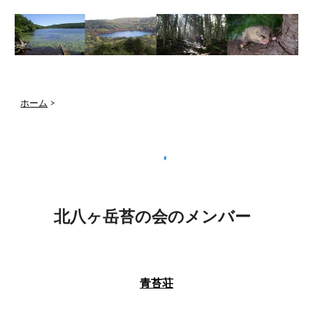
ホーム
‎ > ‎
北八ヶ岳苔の会のメンバー   
青苔荘