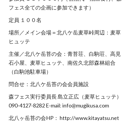
フェス全ての企画に参加できます）
定員 １００名
場所／メイン会場＝北八ケ岳麦草峠周辺：麦草
ヒュッテ
主催／北八ケ岳苔の会：青苔荘、白駒荘、高見
石小屋、麦草ヒュッテ、南佐久北部森林組合
（白駒池駐車場）
問合せ：北八ケ岳苔の会会員施設
森フェス実行委員長 島立正広（麦草ヒュッテ）
090-4127-8282 E-mail: info@mugikusa.com
北八ヶ岳苔の会HP： http://www.kitayatsu.net