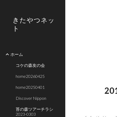
Sk
きたやつネッ
ト
ホーム
コケの森友の会
home20260425
home20250401
2
Discover Nippon
苔の森ツアーチラシ
2023-0303