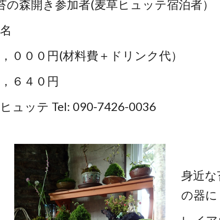
苔の森開き参加者(麦草ヒュッテ宿泊者）
０名
 １，０００円(材料費＋ドリンク代）
８，６４０円
ュッテ Tel: 090-7426-0036
身近な
の器に