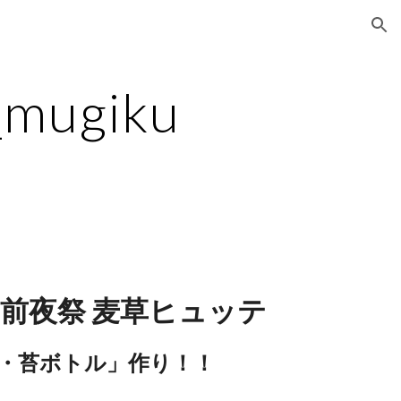
ion
_mugiku
森開き前夜祭 麦草ヒュッテ
ム・苔ボトル」作り！！