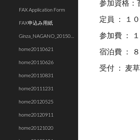
参加資格：
FAX Application Form
定員 ： １
FAX申込み用紙
参加費 ：
Ginza_NAGANO_20150716
home20110621
宿泊費 ： 
home20110626
受付 ： 麦草ヒ
home20110831
home20111231
home20120525
home20120911
home20121020