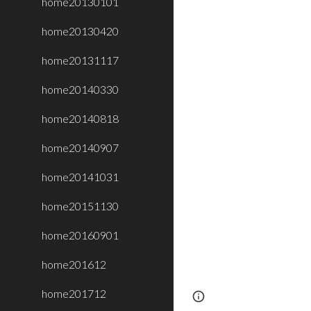
home20130101
home20130420
home20131117
home20140330
home20140818
home20140907
home20141031
home20151130
home20160901
home201612
home201712
Page
Report abus