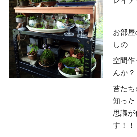
レイア
お部屋
しの
空間作
んか？    
苔たち
知った
思議が
す！！
e