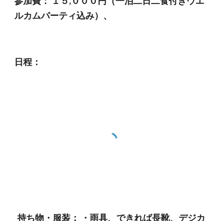
参加費： １５,０００円（一泊二日二食付きウエ
ルカムパーティ込み）、
日程：
持ち物・服装： ・雨具、できれば長靴、デジカ