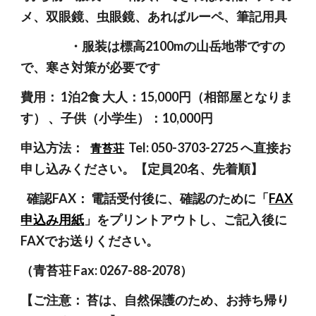
メ、双眼鏡、虫眼鏡、あればルーペ、筆記用具
・服装は標高2100mの山岳地帯ですの
で、寒さ対策が必要です
費用： 1泊2食 大人：15,000円（相部屋となりま
す）
、子供（小学生）：10,000円
申込方法：
Tel: 050-3703-2725 へ直接お
青苔荘
申し込みください。【定員20名、先着順】
確認FAX： 電話受付後に、確認のために「
FAX
申込み用紙
」をプリントアウトし、ご記入後に
FAXでお送りください。
（青苔荘 Fax: 0267-88-2078）
【ご注意： 苔は、自然保護のため、お持ち帰り