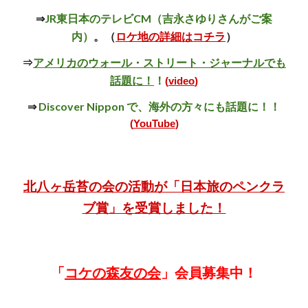
⇒
JR東日本のテレビCM（吉永さゆりさんがご案
内）
。
（
ロケ地の詳細はコチラ
）
⇒
アメリカのウォール・ストリート・ジャーナルでも
話題に！
！
(
video
)
⇒
Discover Nippon で、海外の方々にも話題に！！
(
YouTube
)
北八ヶ岳苔の会の活動が「日本旅のペンクラ
ブ賞」を受賞しました！
「
コケの森友の会
」会員募集中！