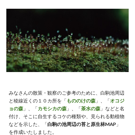
みなさんの散策・観察のご参考のために、白駒池周辺
と稜線近くの１０カ所を「
もののけの森
」、「
オコジ
ョの森
」、「
カモシカの森
」、「
茶水の森
」などと名
付け、そこに自生するコケの種類や、見られる動植物
などを示した、「
白駒の池周辺の苔と原生林MAP
」
を作成いたしました。