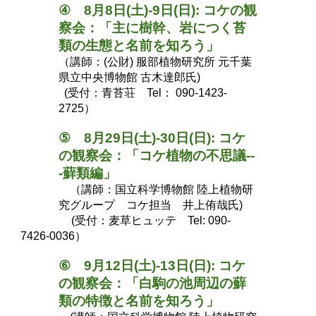
④
8
月
8
日(土)-
9
日(日):
コケ
の観
察会：「主に樹幹、岩につく苔
類の生態と名前を知ろう」
（講師：(公財) 服部植物研究所 元千葉
県立中央博物館 古木達郎氏
)
(
受付：青苔荘 Tel： 090-1423-
2725）
⑤
8
月
29
日(土)-
30
日(日):
コケ
の観察会：「コケ植物の不思議--
-
蘚
類編」
（講師：国立科学博物館 陸上植物研
究グループ
コケ担当
井上侑哉氏
)
(
受付：麦草ヒュッテ Tel: 090-
7426-0036）
⑥
9
月
12
日(
土
)-
13
日(
日
):
コケ
の観察会：「
白駒の池周辺の
蘚
類
の特徴と名前を知ろう
」