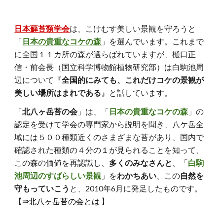
日本蘚苔類学会
は、こけむす美しい景観を守ろうと
「
日本の貴重なコケの森
」を選んでいます。これまで
に全国１１カ所の森が選らばれていますが、樋口正
信・前会長（国立科学博物館植物研究部）は白駒池周
辺について『
全国的にみても、これだけコケの景観が
美しい場所はまれである
』と話しています。
「
北八ヶ岳苔の会
」は、「
日本の貴重なコケの森
」の
認定を受けて学会の専門家から説明を聞き、八ケ岳全
域には５００種類近くのさまざまな苔があり、国内で
確認された種類の４分の１が見られることを知って、
この森の価値を再認識し、
多くのみなさんと
、「
白駒
池周辺のすばらしい景観
」を
わかちあい
、この
自然を
守もっていこう
と、2010年6月に発足したものです。
【
⇒
北八ヶ岳苔の会とは
】