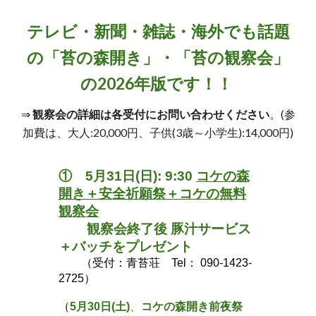
テレビ・新聞・雑誌・海外でも話題
の「苔の森開き」・「苔の観察会」
の202
6
年版です！！
⇒
観察会の詳細は各受付にお問い合わせください
。(参
加費は、
大人:20,000円、子供(3歳～小学生):14,000円
)
① 5月
31
日(日):
9:30
コケの森
開き＋安全祈願祭＋コケの
無料
観察会
観察会終了後 豚汁サービス
＋バッチをプレゼント
（受付：青苔荘 Tel： 090-1423-
2725）
（
5月
30
日(土)
、
コケの森開き前夜祭