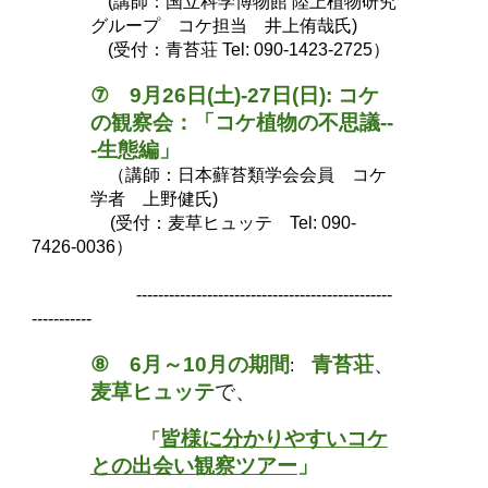
(
講師：国立科学博物館 陸上植物研究
グループ コケ担当 井上侑哉氏
)
(受付：青苔荘 Tel: 090-1423-2725）
⑦
9
月
26
日(土)-
27
日(日): コケ
の観察会：「コケ植物の不思議--
-
生態
編」
（講師：
日本蘚苔類学会会員 コケ
学者 上野健
氏)
(受付：麦草ヒュッテ Tel: 090-
7426-0036）
-----------------------------------------------
-----------
⑧
6月～10月の期間
青苔荘
、
:
麦草ヒュッテ
で、
皆様に分かりやすいコケ
「
との出会い観察ツアー
」