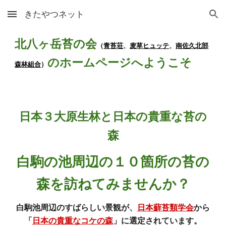
きたやつネット
Skip to main content
Skip to navigation
北八ヶ岳苔の会
（
青苔荘
、
麦草ヒュッテ
、
南佐久北部
のホームページへようこそ
森林組合
）
日本３大原生林と日本の貴重な苔の
森
白駒の池周辺の１０箇所の苔の
森を訪ねてみませんか？
白駒池周辺のすばらしい景観が、
日本蘚苔類学会
から
「
日本の貴重なコケの森
」に選定されています。