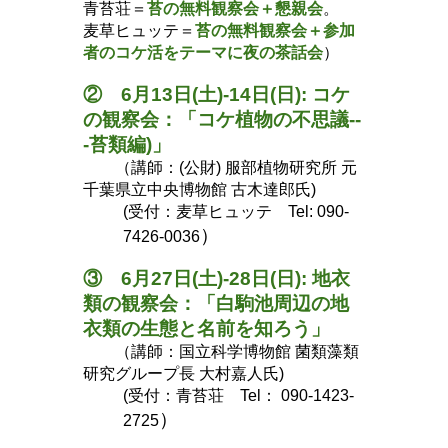
青苔荘＝
苔の無料観察会＋懇親会
。
麦草ヒュッテ＝
苔の無料観察会＋
参加
者のコケ活をテーマに夜の茶話会
）
② 6月
13
日(土)-
14
日(日): コケ
の観察会：「コケ植物
の不思議--
-苔類編)
」
（講師：(公財) 服部植物研究所 元
千葉県立中央博物館 古木達郎氏)
(受付：麦草ヒュッテ Tel: 090-
）
7426-0036
③ 6月
27
日(土)-
28
日(日):
地衣
類の観察会：「白駒池周辺の地
衣類の生態と名前を知ろう」
（講師：国立科学博物館 菌類藻類
研究グループ長 大村嘉人氏
)
(
受付：青苔荘 Tel： 090-1423-
）
2725